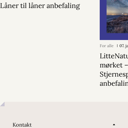
Låner til låner anbefaling
For alle
07. 
LitteNatu
mørket 
Stjerne
anbefali
Kontakt