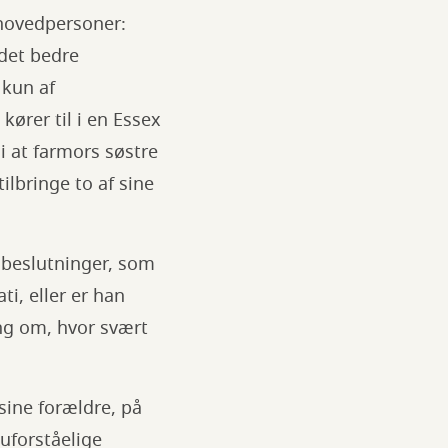
 hovedpersoner:
 det bedre
 kun af
ører til i en Essex
i at farmors søstre
tilbringe to af sine
beslutninger, som
i, eller er han
ng om, hvor svært
 sine forældre, på
 uforståelige