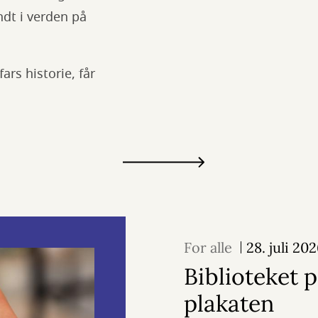
ndt i verden på
ars historie, får
For alle
28. juli 20
Biblioteket 
plakaten