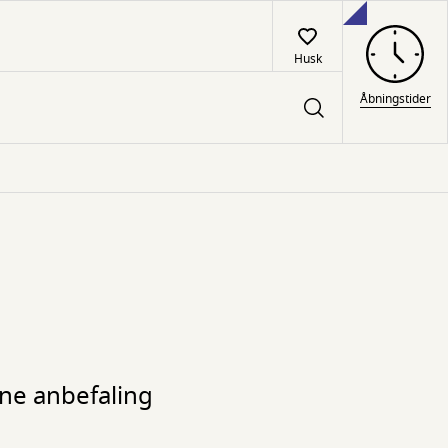
Husk
Åbningstider
nne anbefaling