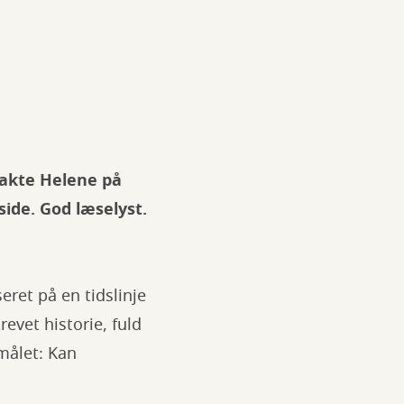
takte Helene på
side. God læselyst.
eret på en tidslinje
evet historie, fuld
smålet: Kan