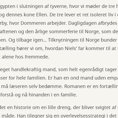
 Egypten i slutningen af tyverne, hvor vi møder de tre
 dennes kone Ellen. De tre lever et ret isoleret liv i
orby, hvor Dommeren arbejder. Dagligdagen afbrydes
ftenen og den årlige sommerferie til Norge, som de k
ten. Og tilbage igen… Tilknytningen til Norge bunder 
ortælling hører vi om, hvordan Niels’ far kommer til at 
lt alene hos fremmede.
et handlekraftig mand, som helt egenrådigt tager 
ser for hele familien. Er han en ond mand uden empat
 må læseren selv bedømme. Romanen er en fortælli
 forstå og nå hinanden i en familie.
et en historie om en lille dreng, der bliver svigtet af
g måde. Han tilegner sig en overlevelsesstrategi i det