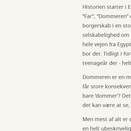
Historien starter i
”Far”, ”Dommeren” og
borgerskab i en st
selskabelighed om a
hele vejen fra Egyp
bor der. Tidligt i f
teenageår der - he
Dommeren er en meg
får store konsekven
bare ’dommer’? Det
det kan være at se,
Men mest af alt er d
en helt ubeskriveli