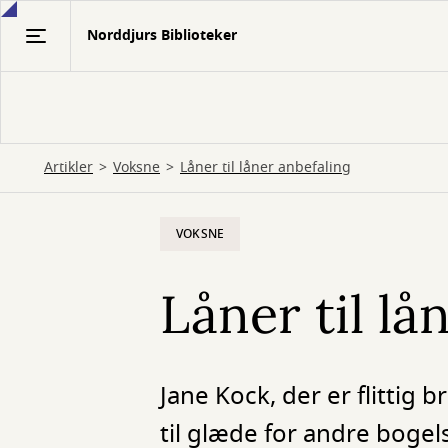
Gå
Norddjurs Biblioteker
til
hovedindhold
Artikler
Voksne
Låner til låner anbefaling
VOKSNE
Låner til lå
Jane Kock, der er flittig
til glæde for andre bogel