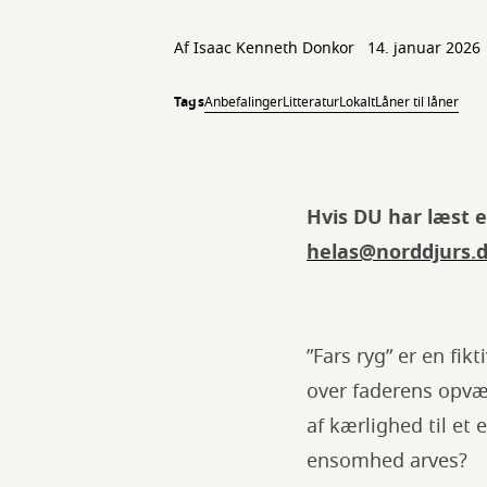
Af
Isaac Kenneth Donkor
14. januar 2026
Tags
Anbefalinger
Litteratur
Lokalt
Låner til låner
Hvis DU har læst e
helas@norddjurs.
”Fars ryg” er en fik
over faderens opvæk
af kærlighed til et
ensomhed arves?