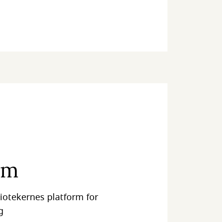
om
iotekernes platform for
g