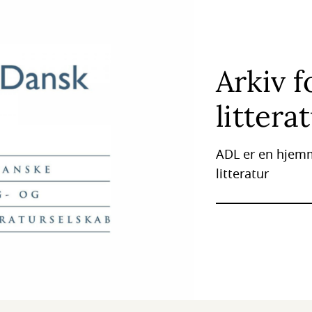
Arkiv f
littera
ADL er en hjemm
litteratur