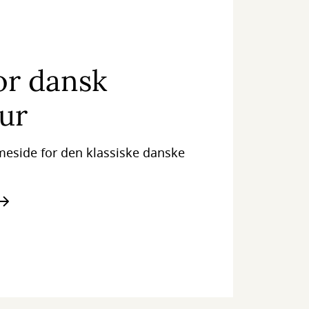
or dansk
tur
eside for den klassiske danske