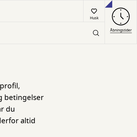
Husk
Åbningstider
rofil,
g betingelser
år du
rfor altid