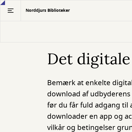
Gå
Norddjurs Biblioteker
til
hovedindhold
Det digitale
Bemærk at enkelte digital
download af udbyderens a
før du får fuld adgang til
downloader en app og acc
vilkår og betingelser grun