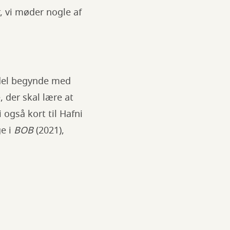
, vi møder nogle af
rdel begynde med
 der skal lære at
også kort til Hafni
e i
BOB
(2021),