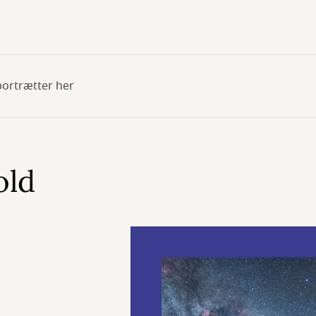
portrætter her
old