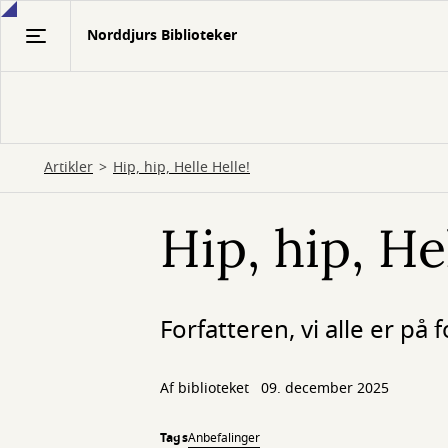
Gå
Norddjurs Biblioteker
til
hovedindhold
Artikler
Hip, hip, Helle Helle!
Hip, hip, He
Forfatteren, vi alle er p
Af biblioteket
09. december 2025
Tags
Anbefalinger