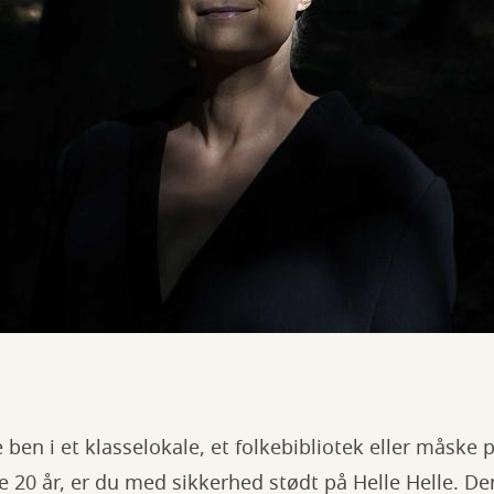
e ben i et klasselokale, et folkebibliotek eller måsk
e 20 år, er du med sikkerhed stødt på Helle Helle. D