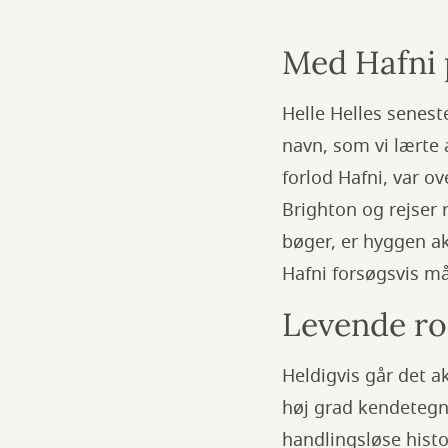
Med Hafni 
Helle Helles senest
navn, som vi lærte 
forlod Hafni, var o
Brighton og rejser 
bøger, er hyggen a
Hafni forsøgsvis m
Levende r
Heldigvis går det a
høj grad kendetegn
handlingsløse histo