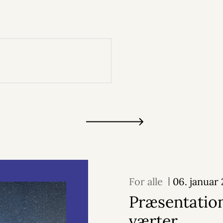
For alle
06. januar
Præsentation
værter