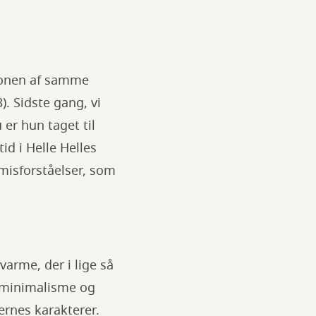
sonen af samme
). Sidste gang, vi
er hun taget til
id i Helle Helles
misforståelser, som
arme, der i lige så
m minimalisme og
ernes karakterer.