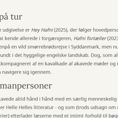
på tur
e udgivelse er
Hey Hafni
(2025), der følger hovedper
at kende allerede i forgængeren,
Hafni fortæller
(2023
venpå en vild smørrebrødsrejse i Syddanmark, men nu 
rundt i det hyggelige engelske landskab. Dog, som alt
kkompagneret af en kavalkade af akavede møder og 
å navigere sig igennem.
omanpersoner
kavede altid hånd i hånd med en særlig menneskelig v
er Helle Helles litteratur - og som (trods udsagn o
rier) efterlader læserne med et intimt forhold til bøg