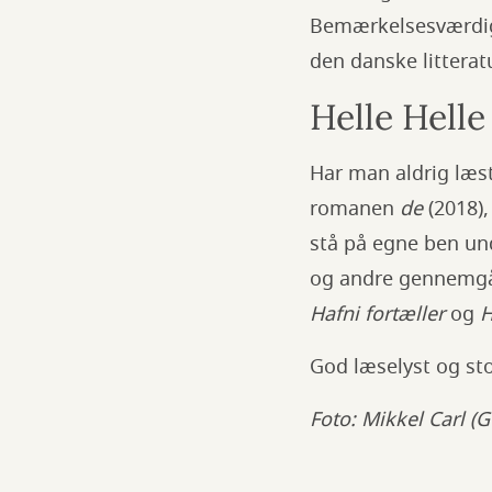
Bemærkelsesværdigt 
den danske littera
Helle Hell
Har man aldrig læs
romanen
de
(2018),
stå på egne ben und
og andre gennemgå
Hafni fortæller
og
H
God læselyst og stor
Foto: Mikkel Carl (G