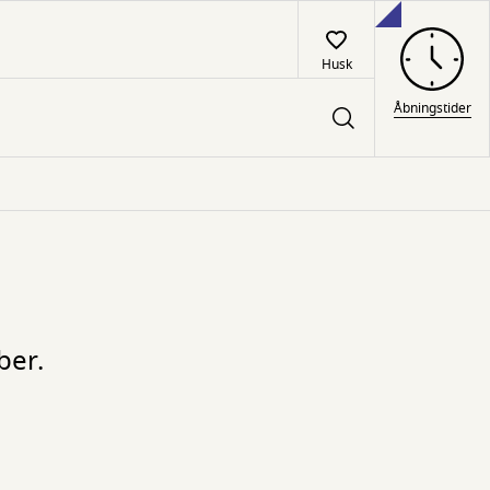
Husk
Åbningstider
ber.