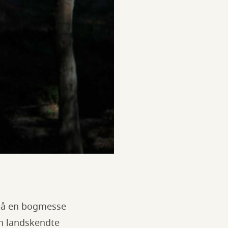
e på en bogmesse
en landskendte