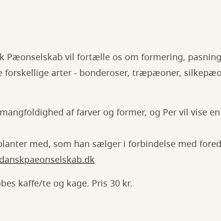
sk Pæonselskab vil fortælle os om formering, pasnin
e forskellige arter - bonderoser, træpæoner, silkepæ
mangfoldighed af farver og former, og Per vil vise en
 planter med, som han sælger i forbindelse med fored
/danskpaeonselskab.dk
bes kaffe/te og kage. Pris 30 kr.