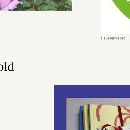
Haveselskabet
old