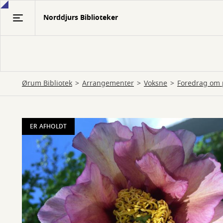
Gå
Norddjurs Biblioteker
til
hovedindhold
Ørum Bibliotek
Arrangementer
Voksne
Foredrag om 
ER AFHOLDT