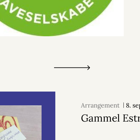
Arrangement
8. s
Gammel Est