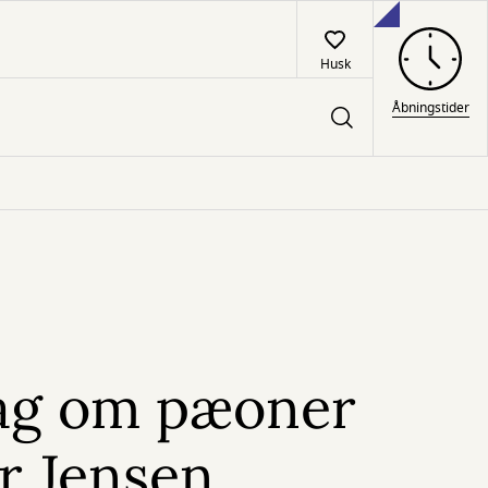
Husk
Åbningstider
ag om pæoner
r Jensen