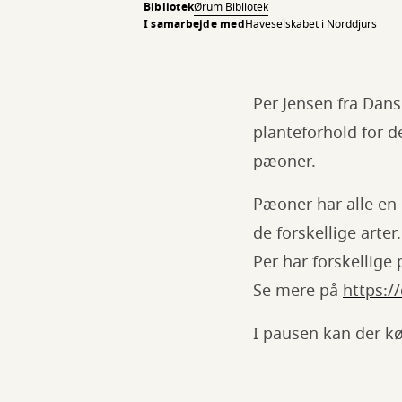
Bibliotek
Ørum Bibliotek
I samarbejde med
Haveselskabet i Norddjurs
Per Jensen fra Dan
planteforhold for d
pæoner.
Pæoner har alle en 
de forskellige arter.
Per har forskellige
Se mere på
https:/
I pausen kan der kø