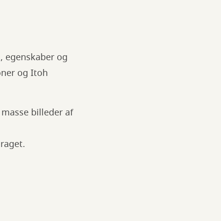
g, egenskaber og
oner og Itoh
 masse billeder af
raget.