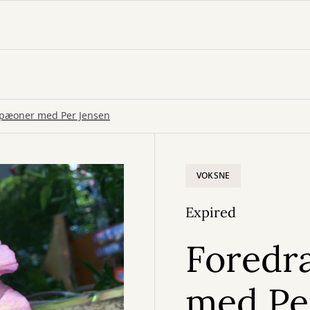
pæoner med Per Jensen
VOKSNE
Expired
Foredr
med Pe