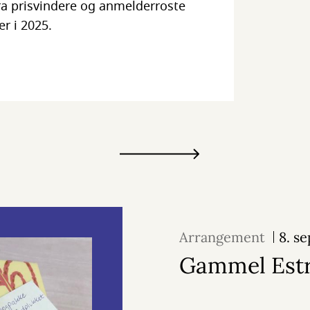
fra prisvindere og anmelderroste
er i 2025.
Arrangement
8. s
Gammel Est