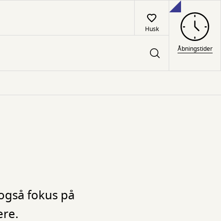
Husk
Åbningstider
 også fokus på
ere.