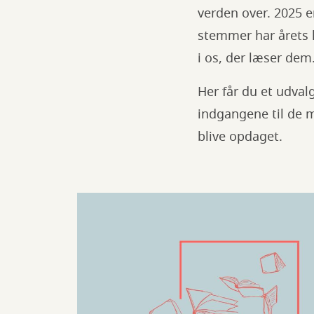
verden over. 2025 e
stemmer har årets l
i os, der læser dem
Her får du et udvalg
indgangene til de m
blive opdaget.