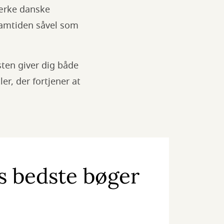
tærke danske
 samtiden såvel som
isten giver dig både
r, der fortjener at
ts bedste bøger