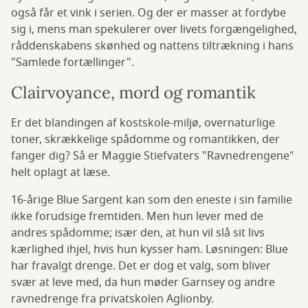
også får et vink i serien. Og der er masser at fordybe
sig i, mens man spekulerer over livets forgængelighed,
råddenskabens skønhed og nattens tiltrækning i hans
"Samlede fortællinger".
Clairvoyance, mord og romantik
Er det blandingen af kostskole-miljø, overnaturlige
toner, skrækkelige spådomme og romantikken, der
fanger dig? Så er Maggie Stiefvaters "Ravnedrengene"
helt oplagt at læse.
16-årige Blue Sargent kan som den eneste i sin familie
ikke forudsige fremtiden. Men hun lever med de
andres spådomme; især den, at hun vil slå sit livs
kærlighed ihjel, hvis hun kysser ham. Løsningen: Blue
har fravalgt drenge. Det er dog et valg, som bliver
svær at leve med, da hun møder Garnsey og andre
ravnedrenge fra privatskolen Aglionby.