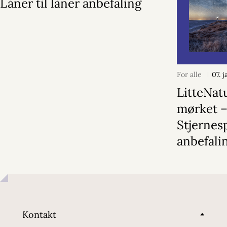
Låner til låner anbefaling
For alle
07. 
LitteNatu
mørket 
Stjerne
anbefali
Kontakt