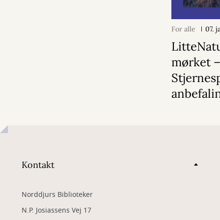
For alle
07. 
LitteNatu
mørket 
Stjerne
anbefali
Kontakt
Norddjurs Biblioteker
N.P. Josiassens Vej 17