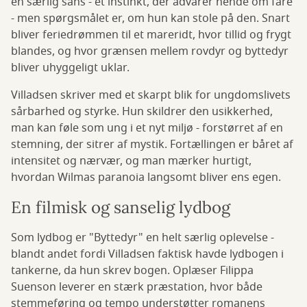
en særlig sans - et instinkt, der advarer hende om fare
- men spørgsmålet er, om hun kan stole på den. Snart
bliver feriedrømmen til et mareridt, hvor tillid og frygt
blandes, og hvor grænsen mellem rovdyr og byttedyr
bliver uhyggeligt uklar.
Villadsen skriver med et skarpt blik for ungdomslivets
sårbarhed og styrke. Hun skildrer den usikkerhed,
man kan føle som ung i et nyt miljø - forstørret af en
stemning, der sitrer af mystik. Fortællingen er båret af
intensitet og nærvær, og man mærker hurtigt,
hvordan Wilmas paranoia langsomt bliver ens egen.
En filmisk og sanselig lydbog
Som lydbog er "Byttedyr" en helt særlig oplevelse -
blandt andet fordi Villadsen faktisk havde lydbogen i
tankerne, da hun skrev bogen. Oplæser Filippa
Suenson leverer en stærk præstation, hvor både
stemmeføring og tempo understøtter romanens