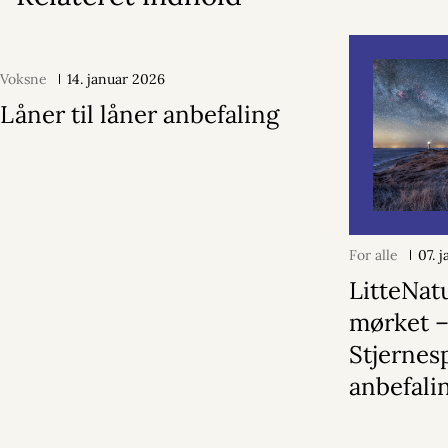
Voksne
14. januar 2026
Låner til låner anbefaling
For alle
07. 
LitteNatu
mørket 
Stjerne
anbefali