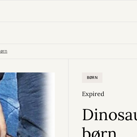
børn
BØRN
Expired
Dinosa
børn