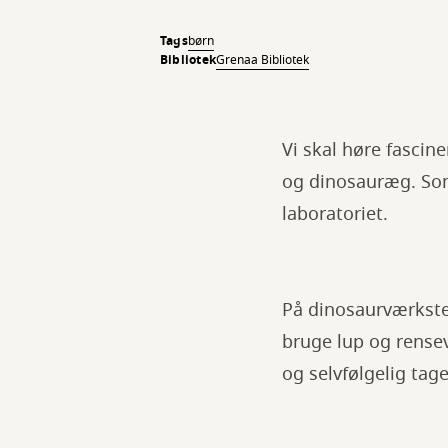
Tags
børn
Bibliotek
Grenaa Bibliotek
Vi skal høre fasci
og dinosauræg. Som 
laboratoriet.
På dinosaurværkste
bruge lup og rensev
og selvfølgelig tag