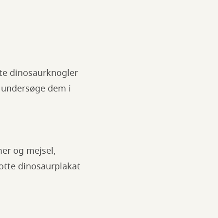
gte dinosaurknogler
g undersøge dem i
mer og mejsel,
lotte dinosaurplakat