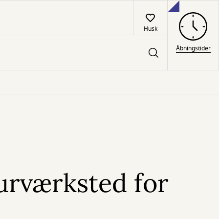
Husk
Åbningstider
urværksted for