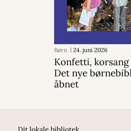
Børn
24. juni 2026
Konfetti, korsang 
Det nye børnebibl
åbnet
Dit lokale bibliotek