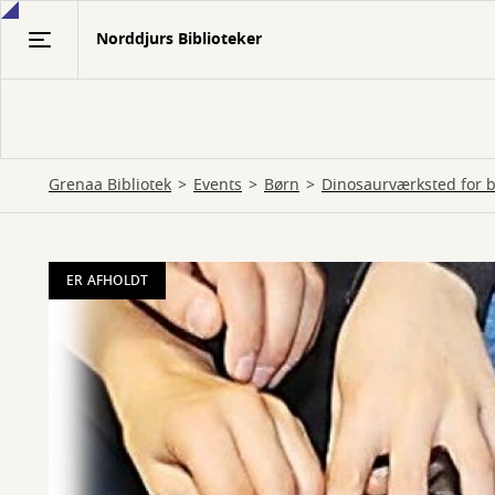
Gå
Norddjurs Biblioteker
til
hovedindhold
Grenaa Bibliotek
Events
Børn
Dinosaurværksted for 
ER AFHOLDT