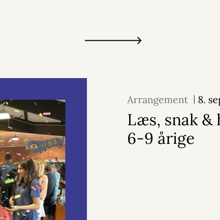
Arrangement
8. s
Læs, snak & 
6-9 årige