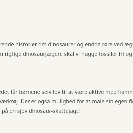
nerende historier om dinosaurer og endda røre ved æ
rigtige dinosaurjægere skal vi hugge fossiler fri o
det får børnene selv lov til at være aktive med ham
ærktøj. Der er også mulighed for at male sin egen f
e på en sjov dinosaur-skattejagt!