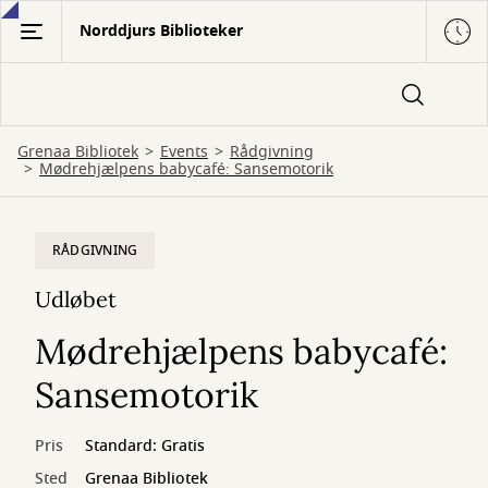
Gå
Norddjurs Biblioteker
til
hovedindhold
Grenaa Bibliotek
Events
Rådgivning
Mødrehjælpens babycafé: Sansemotorik
RÅDGIVNING
Udløbet
Mødrehjælpens babycafé:
Sansemotorik
Pris
Standard: Gratis
Sted
Grenaa Bibliotek