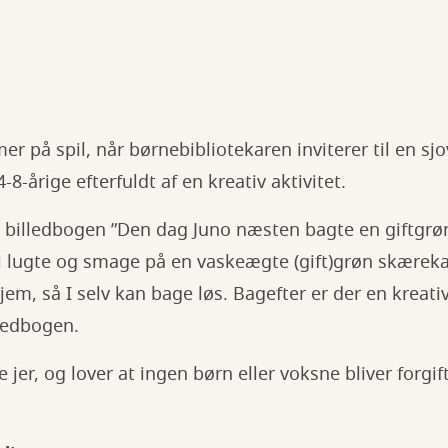
r på spil, når børnebibliotekaren inviterer til en sj
4-8-årige efterfuldt af en kreativ aktivitet.
r billedbogen ”Den dag Juno næsten bagte en giftgrø
i lugte og smage på en vaskeægte (gift)grøn skæreka
m, så I selv kan bage løs. Bagefter er der en kreativ 
lledbogen.
se jer, og lover at ingen børn eller voksne bliver forgif