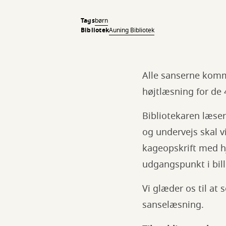
Tags
børn
Bibliotek
Auning Bibliotek
Alle sanserne komme
højtlæsning for de 
Bibliotekaren læse
og undervejs skal v
kageopskrift med hje
udgangspunkt i bi
Vi glæder os til at 
sanselæsning.