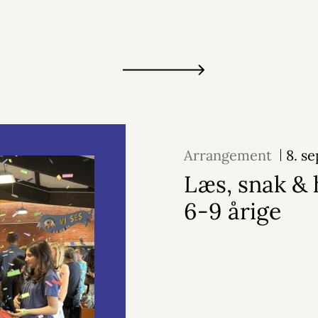
Arrangement
8. s
Læs, snak & 
6-9 årige