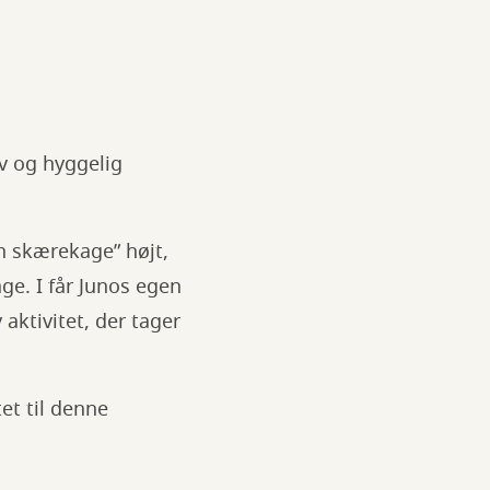
ov og hyggelig
n skærekage” højt,
ge. I får Junos egen
aktivitet, der tager
tet til denne