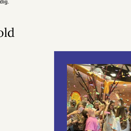
dig.
old