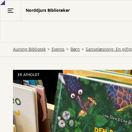
Gå
Norddjurs Biblioteker
til
hovedindhold
Auning Bibliotek
Events
Børn
Sanselæsning: En giftg
ER AFHOLDT