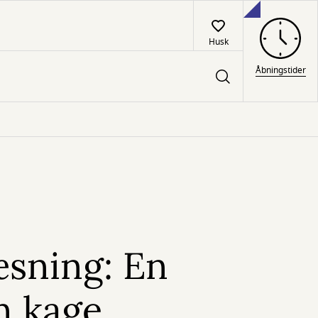
Husk
Åbningstider
æsning: En
n kage