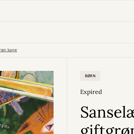
røn kage
BØRN
Expired
Sansel
giftgrø