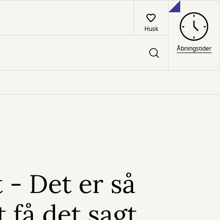
Husk
Åbningstider
 - Det er så
t få det sagt