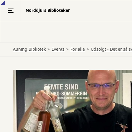
Gå
Norddjurs Biblioteker
til
hovedindhold
Auning Bibliotek
Events
For alle
Udsolgt - Det er så s