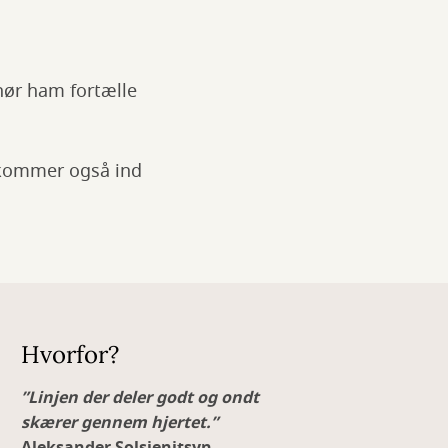
hør ham fortælle
n kommer også ind
Hvorfor?
”Linjen der deler godt og ondt
skærer gennem hjertet.”
Aleksander Solsjenitsyn