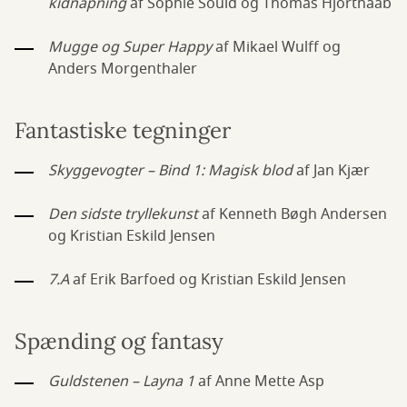
kidnapning
af Sophie Souid og Thomas Hjorthaab
Mugge og Super Happy
af Mikael Wulff og
Anders Morgenthaler
Fantastiske tegninger
Skyggevogter – Bind 1: Magisk blod
af Jan Kjær
Den sidste tryllekunst
af Kenneth Bøgh Andersen
og Kristian Eskild Jensen
7.A
af Erik Barfoed og Kristian Eskild Jensen
Spænding og fantasy
Guldstenen – Layna 1
af Anne Mette Asp