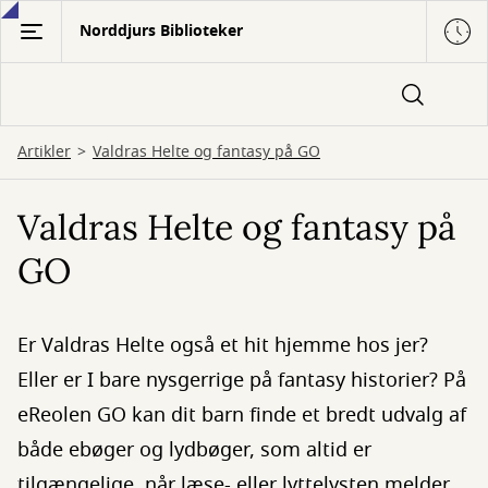
Gå
Norddjurs Biblioteker
til
hovedindhold
Artikler
Valdras Helte og fantasy på GO
Valdras Helte og fantasy på
GO
Er Valdras Helte også et hit hjemme hos jer?
Eller er I bare nysgerrige på fantasy historier? På
eReolen GO kan dit barn finde et bredt udvalg af
både ebøger og lydbøger, som altid er
tilgængelige, når læse- eller lyttelysten melder