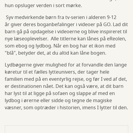
hun opsluger verden i sort mørke.
Syv medvirkende børn fra tv-serien i alderen 9-12
år giver deres boganbefalinger i videoer på GO. Lad dit
barn gå på opdagelse i videoerne og blive inspireret til
nye læseoplevelser. Alle titlerne kan lånes på eReolen,
som ebog og lydbog. Når en bog har et ikon med
"blå", betyder det, at du altid kan låne bogen.
Lydbøgerne giver mulighed for at forvandle den lange
køretur til et fælles lytteunivers, der tager hele
familien med på en eventyrlig rejse, og før I ved af det,
er destinationen nået. Det kan også være, at dit barn
har lyst til at ligge på sofaen og slappe af med en
lydbog i ørerne eller sidde og tegne de magiske
væsner, som optræder i historien, imens I lytter til den.