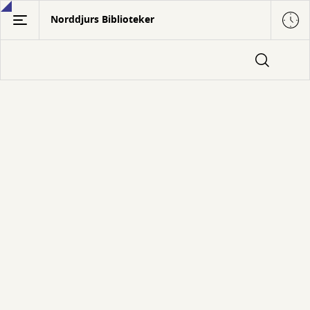
Gå
Norddjurs Biblioteker
til
hovedindhold