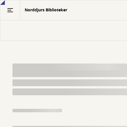
Gå
Norddjurs Biblioteker
til
hovedindhold