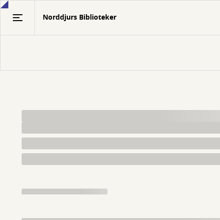
Gå
Norddjurs Biblioteker
til
hovedindhold