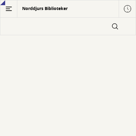
Gå
Norddjurs Biblioteker
til
hovedindhold