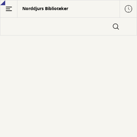
Gå
Norddjurs Biblioteker
til
hovedindhold