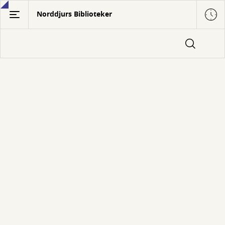
Gå
Norddjurs Biblioteker
til
hovedindhold