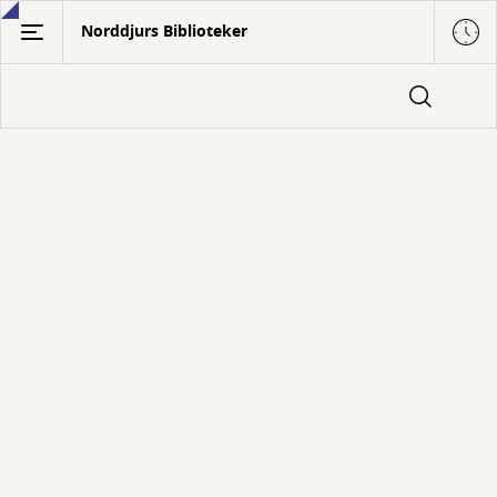
Gå
Norddjurs Biblioteker
til
hovedindhold