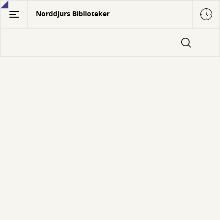
Gå
Norddjurs Biblioteker
til
hovedindhold