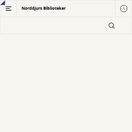
Gå
Norddjurs Biblioteker
til
hovedindhold