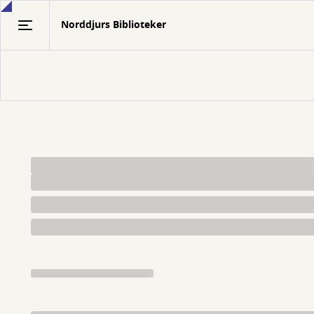
Gå
Norddjurs Biblioteker
til
hovedindhold