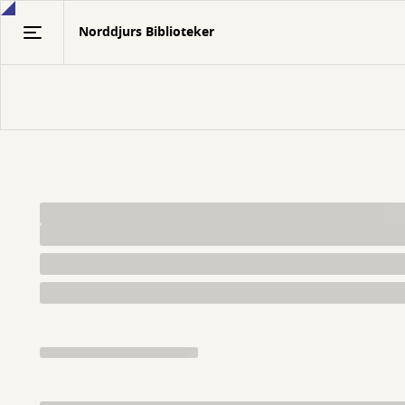
Gå
Norddjurs Biblioteker
til
hovedindhold