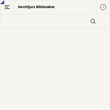
Gå
Norddjurs Biblioteker
til
hovedindhold