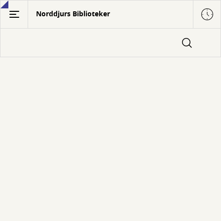
Gå
Norddjurs Biblioteker
til
hovedindhold