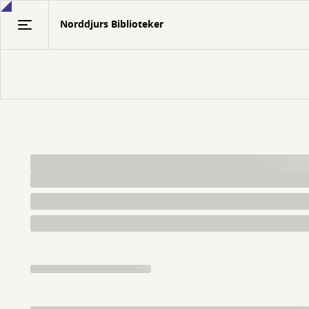
Gå
Norddjurs Biblioteker
til
hovedindhold