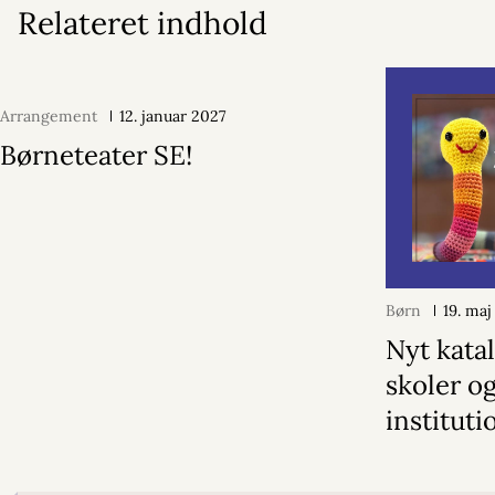
Relateret indhold
Arrangement
12. januar 2027
Børneteater SE!
Børn
19. ma
Nyt katal
skoler o
instituti